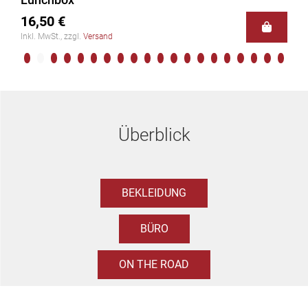
16,50 €
26
Inkl. MwSt., zzgl.
Versand
Ink
Überblick
BEKLEIDUNG
BÜRO
ON THE ROAD